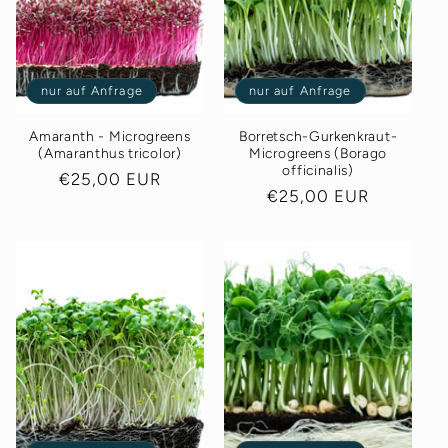
r
i
e
nur auf Anfrage
nur auf Anfrage
:
Amaranth - Microgreens
Borretsch-Gurkenkraut-
(Amaranthus tricolor)
Microgreens (Borago
officinalis)
Normaler
€25,00 EUR
Normaler
€25,00 EUR
Preis
Preis