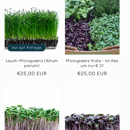
nur auf Anfrage
Lauch-Microgreens (Allium
Microgreens-Kiste - im Abo
porrum)
um nur € 21
Normaler
€25,00 EUR
Normaler
€25,00 EUR
Preis
Preis