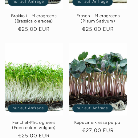
nur auf Anfrage
nur auf Anfrage
Brokkoli - Microgreens
Erbsen - Microgreens
(Brassica oleracea)
(Pisum Sativum)
Normaler
€25,00 EUR
Normaler
€25,00 EUR
Preis
Preis
nur auf Anfrage
nur auf Anfrage
Fenchel-Microgreens
Kapuzinerkresse purpur
(Foeniculum vulgare)
Normaler
€27,00 EUR
Normaler
€25,00 EUR
Preis