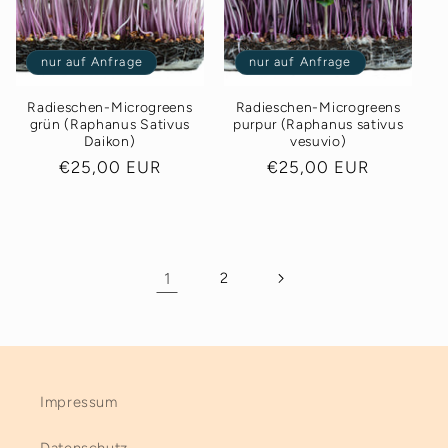
nur auf Anfrage
nur auf Anfrage
Radieschen-Microgreens
Radieschen-Microgreens
grün (Raphanus Sativus
purpur (Raphanus sativus
Daikon)
vesuvio)
Normaler
€25,00 EUR
Normaler
€25,00 EUR
Preis
Preis
1
2
Impressum
Datenschutz