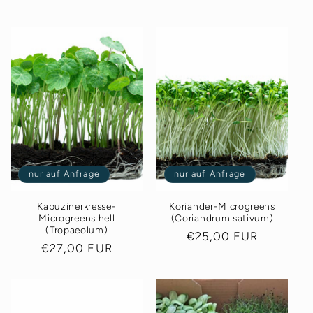
Preis
nur auf Anfrage
nur auf Anfrage
Kapuzinerkresse-
Koriander-Microgreens
Microgreens hell
(Coriandrum sativum)
(Tropaeolum)
Normaler
€25,00 EUR
Normaler
€27,00 EUR
Preis
Preis